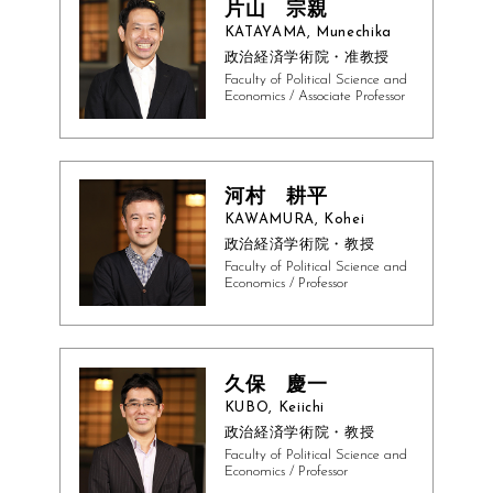
片山 宗親
KATAYAMA, Munechika
政治経済学術院・准教授
Faculty of Political Science and
Economics / Associate Professor
河村 耕平
KAWAMURA, Kohei
政治経済学術院・教授
Faculty of Political Science and
Economics / Professor
久保 慶一
KUBO, Keiichi
政治経済学術院・教授
Faculty of Political Science and
Economics / Professor