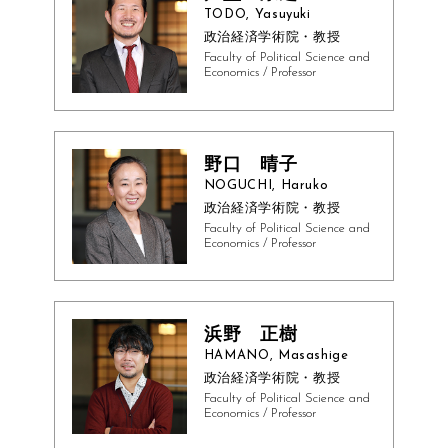
TODO, Yasuyuki
政治経済学術院・教授
Faculty of Political Science and
Economics / Professor
野口 晴子
NOGUCHI, Haruko
政治経済学術院・教授
Faculty of Political Science and
Economics / Professor
浜野 正樹
HAMANO, Masashige
政治経済学術院・教授
Faculty of Political Science and
Economics / Professor