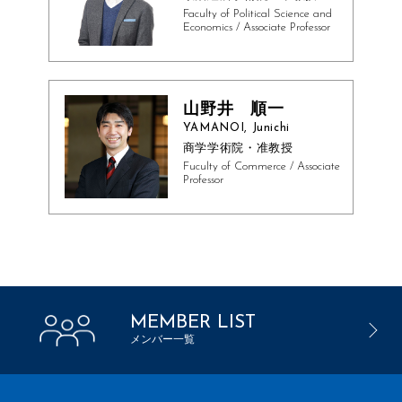
Faculty of Political Science and
Economics / Associate Professor
山野井 順一
YAMANOI, Junichi
商学学術院・准教授
Fuculty of Commerce / Associate
Professor
MEMBER LIST
メンバー一覧