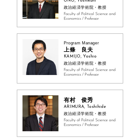
ONO, Yoshikuni
政治経済学術院・教授
Faculty of Political Science and
Economics / Professor
Program Manager
上條 良夫
KAMIJO, Yoshio
政治経済学術院・教授
Faculty of Political Science and
Economics / Professor
有村 俊秀
ARIMURA, Toshihide
政治経済学術院・教授
Faculty of Political Science and
Economics / Professor