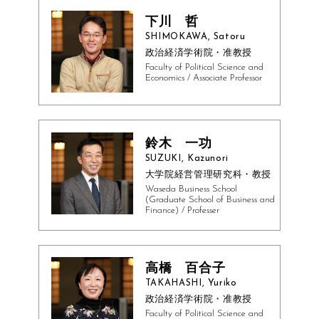
下川 哲
SHIMOKAWA, Satoru
政治経済学術院・准教授
Faculty of Political Science and
Economics / Associate Professor
鈴木 一功
SUZUKI, Kazunori
大学院経営管理研究科・教授
Waseda Business School
(Graduate School of Business and
Finance) / Professer
高橋 百合子
TAKAHASHI, Yuriko
政治経済学術院・准教授
Faculty of Political Science and