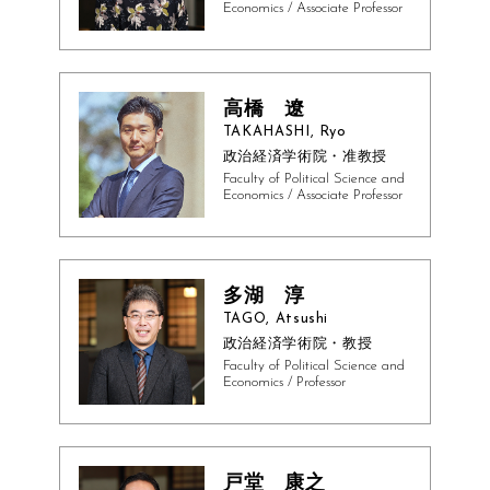
Economics / Associate Professor
高橋 遼
TAKAHASHI, Ryo
政治経済学術院・准教授
Faculty of Political Science and
Economics / Associate Professor
多湖 淳
TAGO, Atsushi
政治経済学術院・教授
Faculty of Political Science and
Economics / Professor
戸堂 康之