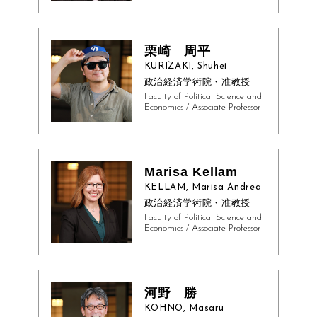
栗崎 周平
KURIZAKI, Shuhei
政治経済学術院・准教授
Faculty of Political Science and
Economics / Associate Professor
Marisa Kellam
KELLAM, Marisa Andrea
政治経済学術院・准教授
Faculty of Political Science and
Economics / Associate Professor
河野 勝
KOHNO, Masaru