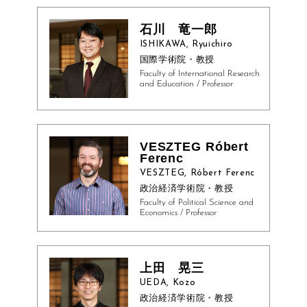
石川 竜一郎
ISHIKAWA, Ryuichiro
国際学術院・教授
Faculty of International Research
and Education / Professor
VESZTEG Róbert
Ferenc
VESZTEG, Róbert Ferenc
政治経済学術院・教授
Faculty of Political Science and
Economics / Professor
上田 晃三
UEDA, Kozo
政治経済学術院・教授